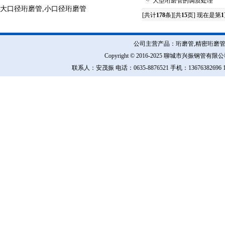
大型珩磨管的调质处理
大口径珩磨管,小口径珩磨管
[共计
178
条][共
15
页] 现在是第
1
公司主营产品：珩磨管,精密珩磨管
Copyright © 2016-2025 聊城市
兴振钢管
有限公司 A
联系人：安茂振 电话：0635-8876521 手机：1367638269