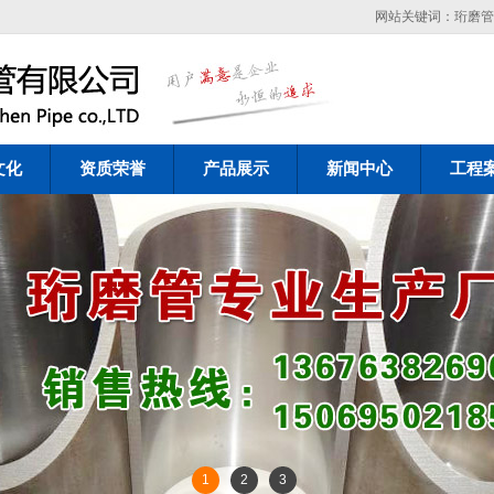
网站关键词：
珩磨管
文化
资质荣誉
产品展示
新闻中心
工程
1
2
3