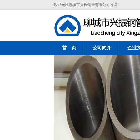
欢迎光临聊城市兴振钢管有限公司官网!
首 页
公司简介
企业