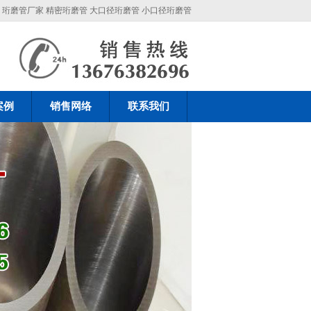
珩磨管厂家
精密珩磨管
大口径珩磨管
小口径珩磨管
案例
销售网络
联系我们