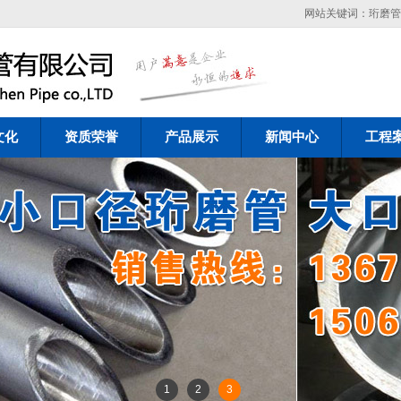
网站关键词：
珩磨管
文化
资质荣誉
产品展示
新闻中心
工程
1
2
3