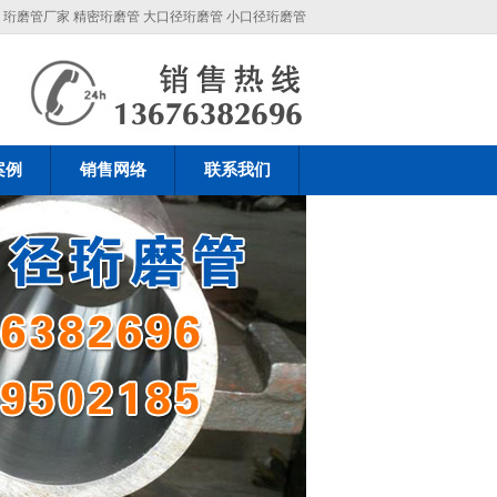
珩磨管厂家
精密珩磨管
大口径珩磨管
小口径珩磨管
案例
销售网络
联系我们