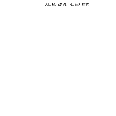
大口径珩磨管,小口径珩磨管