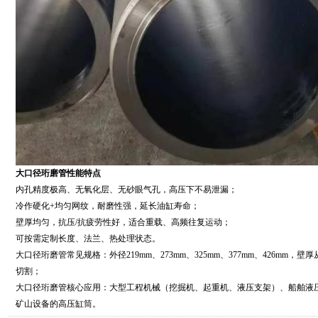
大口径珩磨管性能特点
内孔精度极高、无氧化层、无砂眼气孔，高压下不易泄漏；
冷作硬化+均匀网纹，耐磨性强，延长油缸寿命；
壁厚均匀，抗压/抗疲劳性好，适合重载、高频往复运动；
可按需定制长度、法兰、热处理状态。
大口径珩磨管常见规格：外径219mm、273mm、325mm、377mm、426mm，壁
切割；
大口径珩磨管
核心应用：大型工程机械（挖掘机、起重机、液压支架）、船舶液
矿山设备的高压缸筒。