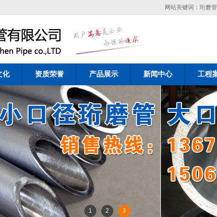
网站关键词：
珩磨管
文化
资质荣誉
产品展示
新闻中心
工程
1
2
3