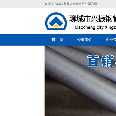
欢迎光临聊城市兴振钢管有限公司官网!
首 页
公司简介
企业