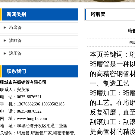
新闻类别
珩磨管
珩磨管
珩
油缸管
来
本页关键词：
滚压管
珩磨管
是一种
联系我们
的高精密钢管
一、制造工艺
聊城市兴振钢管有限公司
联系人：安茂振
珩磨加工：珩
电 话：0635-8876521
的工艺。在珩
手 机：13676382696 15069502185
反复研磨，直
电 话：0635-8876522
网 址：
www.hmg18.com
刮滚加工：刮
地 址：聊城经济开发区汇通工业园
提高管材的精
关键词：珩磨管,珩磨管厂家,精密珩磨管,