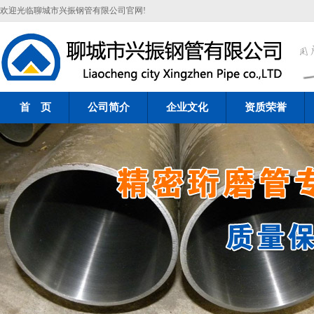
欢迎光临聊城市兴振钢管有限公司官网!
首 页
公司简介
企业文化
资质荣誉