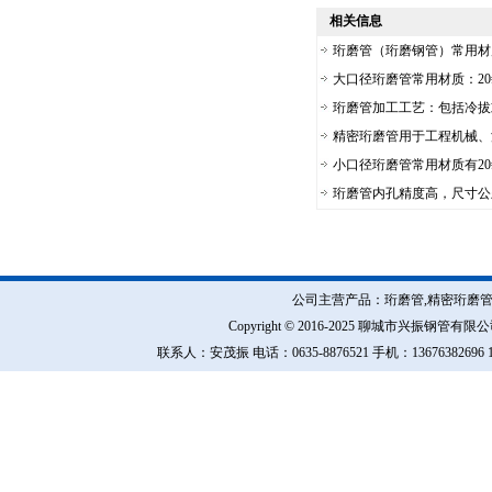
相关信息
珩磨管（珩磨钢管）常用材质
大口径珩磨管常用材质：20#
珩磨管加工工艺：包括冷拔
精密珩磨管用于工程机械、
小口径珩磨管常用材质有20#
珩磨管内孔精度高，尺寸公
公司主营产品：珩磨管,精密珩磨管
Copyright © 2016-2025 聊城市
兴振钢管
有限公司 A
联系人：安茂振 电话：0635-8876521 手机：1367638269