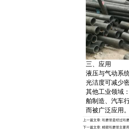
三、应用
液压与气动系
光洁度可减少
其他工业领域
舶制造、汽车
而被广泛应用
上一篇文章:
珩磨管是经过珩
下一篇文章:
精密珩磨管主要