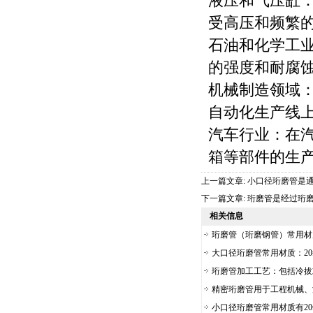
液压和气压缸
受高压和频繁
石油和化学工
的强度和耐腐
机械制造领域
自动化生产线
汽车行业：在
箱等部件的生
上一篇文章:
小口径珩磨管是
下一篇文章:
珩磨管是经过珩
相关信息
珩磨管（珩磨钢管）常用材质
大口径珩磨管常用材质：20#
珩磨管加工工艺：包括冷拔
精密珩磨管用于工程机械、
小口径珩磨管常用材质有20#